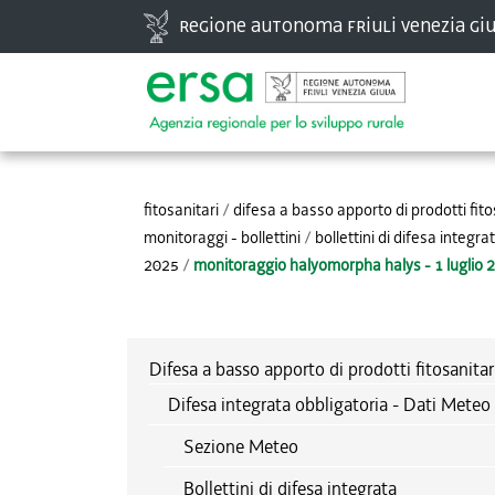
Vai
Regione autonoma Friuli Venezia Giu
ai
contenuti.
|
Spostati
Strumenti
sulla
personali
navigazione
fitosanitari
/
difesa a basso apporto di prodotti fito
monitoraggi - bollettini
/
bollettini di difesa integra
2025
/
monitoraggio halyomorpha halys - 1 luglio 
Difesa a basso apporto di prodotti fitosanitar
Difesa integrata obbligatoria - Dati Meteo 
Sezione Meteo
Bollettini di difesa integrata