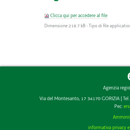
Clicca qui per accedere al file
Dimensione
218.7 kB
-
Tipo di file
applicati
Agenzia regio
Via del Montesanto, 17 34170 GORIZIA
|
Tel
Pec:
ers
Amminis
informativa privacy e