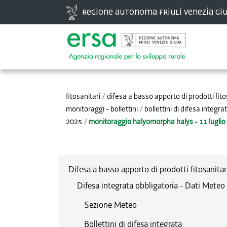
Vai
Regione autonoma Friuli Venezia Giu
ai
contenuti.
|
Spostati
Strumenti
sulla
personali
navigazione
fitosanitari
/
difesa a basso apporto di prodotti fito
monitoraggi - bollettini
/
bollettini di difesa integra
2025
/
monitoraggio halyomorpha halys - 11 luglio
Difesa a basso apporto di prodotti fitosanitar
Difesa integrata obbligatoria - Dati Meteo 
Sezione Meteo
Bollettini di difesa integrata