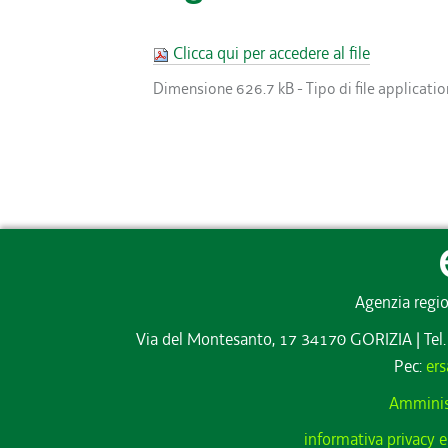
Clicca qui per accedere al file
Dimensione
626.7 kB
-
Tipo di file
applicati
Agenzia regio
Via del Montesanto, 17 34170 GORIZIA
|
Tel
Pec:
ers
Amminis
informativa privacy e