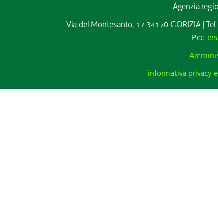
Agenzia regio
Via del Montesanto, 17 34170 GORIZIA
|
Tel
Pec:
ers
Amminis
informativa privacy e