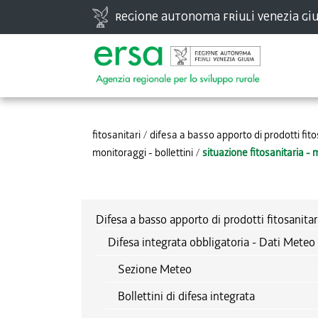
Vai
Regione autonoma Friuli Venezia Giu
ai
contenuti.
|
Spostati
Strumenti
sulla
personali
navigazione
fitosanitari
/
difesa a basso apporto di prodotti fito
monitoraggi - bollettini
/
situazione fitosanitaria - 
Difesa a basso apporto di prodotti fitosanitar
Difesa integrata obbligatoria - Dati Meteo 
Sezione Meteo
Bollettini di difesa integrata