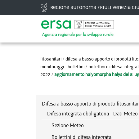
Vai
Regione autonoma Friuli Venezia Giu
ai
contenuti.
|
Spostati
Strumenti
sulla
personali
navigazione
fitosanitari
/
difesa a basso apporto di prodotti fito
monitoraggi - bollettini
/
bollettini di difesa integra
2022
/
aggiornamento halyomorpha halys del 8 lug
Difesa a basso apporto di prodotti fitosanitar
Difesa integrata obbligatoria - Dati Meteo 
Sezione Meteo
Bollettini di difesa integrata