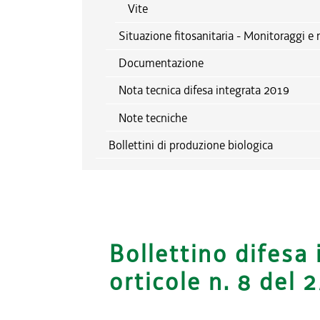
Vite
Situazione fitosanitaria - Monitoraggi e 
Documentazione
Nota tecnica difesa integrata 2019
Note tecniche
Bollettini di produzione biologica
Bollettino difesa 
orticole n. 8 del