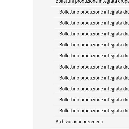
Bollettini produzione integrata dru
Bollettino produzione integrata d
Bollettino produzione integrata d
Bollettino produzione integrata dr
Bollettino produzione integrata dr
Bollettino produzione integrata d
Bollettino produzione integrata d
Bollettino produzione integrata d
Bollettino produzione integrata dr
Bollettino produzione integrata dr
Bollettino produzione integrata d
Archivio anni precedenti