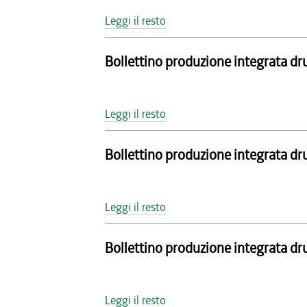
Leggi il resto
Bollettino produzione integrata dr
Leggi il resto
Bollettino produzione integrata dr
Leggi il resto
Bollettino produzione integrata d
Leggi il resto