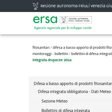
Vai
Regione autonoma Friuli Venezia Giu
ai
contenuti.
|
Spostati
Strumenti
sulla
personali
navigazione
fitosanitari
/
difesa a basso apporto di prodotti fito
monitoraggi - bollettini
/
bollettini di difesa integra
integrata drupacee 2024
Difesa a basso apporto di prodotti fitosanitar
Difesa integrata obbligatoria - Dati Meteo 
Sezione Meteo
Bollettini di difesa integrata