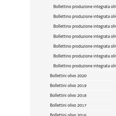
Bollettino produzione integrata ol
Bollettino produzione integrata ol
Bollettino produzione integrata ol
Bollettino produzione integrata ol
Bollettino produzione integrata ol
Bollettino produzione integrata ol
Bollettino produzione integrata ol
Bollettini olivo 2020
Bollettini olivo 2019
Bollettini olivo 2018
Bollettini olivo 2017
Bollettini olivo 2016