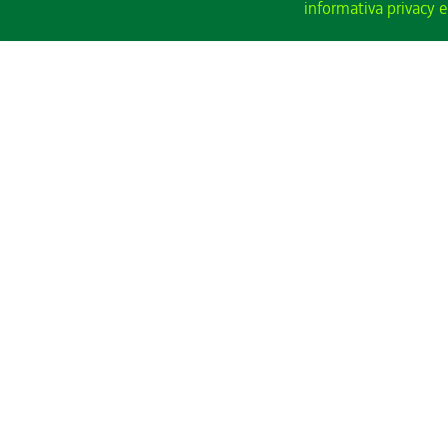
informativa privacy e