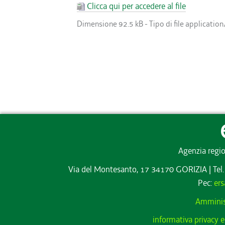
Clicca qui per accedere al file
Dimensione
92.5 kB
-
Tipo di file
application
Agenzia regio
Via del Montesanto, 17 34170 GORIZIA
|
Tel
Pec:
ers
Amminis
informativa privacy e