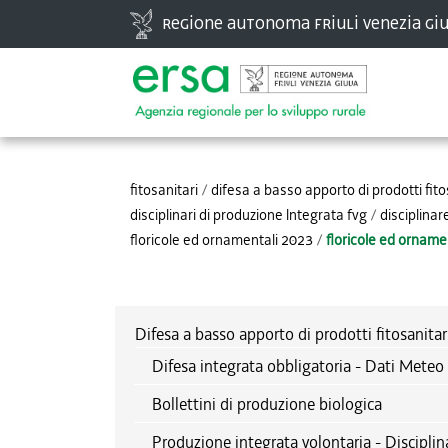
Vai
Regione autonoma Friuli Venezia Giu
ai
contenuti.
|
Spostati
Strumenti
sulla
personali
navigazione
fitosanitari
/
difesa a basso apporto di prodotti fito
disciplinari di produzione lntegrata fvg
/
disciplina
floricole ed ornamentali 2023
/
floricole ed ornamen
Difesa a basso apporto di prodotti fitosanitar
Difesa integrata obbligatoria - Dati Meteo 
Bollettini di produzione biologica
Produzione integrata volontaria - Disciplin