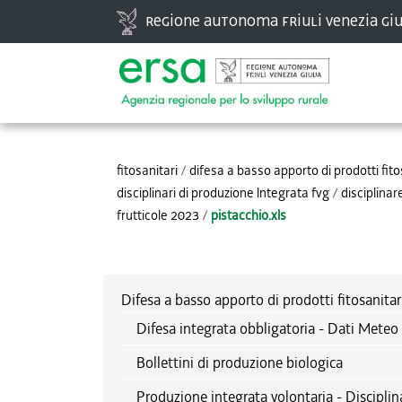
Vai
Regione autonoma Friuli Venezia Giu
ai
contenuti.
|
Spostati
Strumenti
sulla
personali
navigazione
fitosanitari
/
difesa a basso apporto di prodotti fito
disciplinari di produzione lntegrata fvg
/
disciplina
frutticole 2023
/
pistacchio.xls
Difesa a basso apporto di prodotti fitosanitar
Difesa integrata obbligatoria - Dati Meteo 
Bollettini di produzione biologica
Produzione integrata volontaria - Disciplin