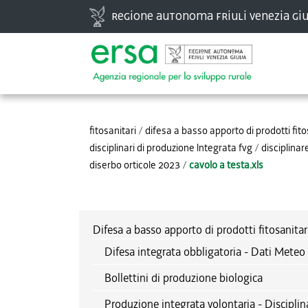
Vai
Regione autonoma Friuli Venezia Giu
ai
contenuti.
|
Spostati
Strumenti
sulla
personali
navigazione
fitosanitari
/
difesa a basso apporto di prodotti fito
disciplinari di produzione lntegrata fvg
/
disciplina
diserbo orticole 2023
/
cavolo a testa.xls
Difesa a basso apporto di prodotti fitosanitar
Difesa integrata obbligatoria - Dati Meteo 
Bollettini di produzione biologica
Produzione integrata volontaria - Disciplin