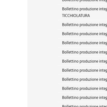
Bollettino produzione int
TICCHIOLATURA
Bollettino produzione inte
Bollettino produzione inte
Bollettino produzione inte
Bollettino produzione int
Bollettino produzione int
Bollettino produzione int
Bollettino produzione int
Bollettino produzione int
Bollettino produzione int
Bollettino produzione int