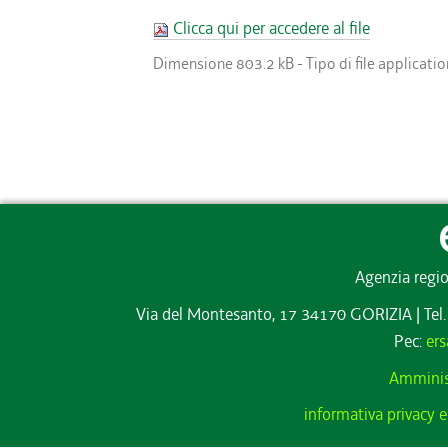
Clicca qui per accedere al file
Dimensione
803.2 kB
-
Tipo di file
applicati
Agenzia regio
Via del Montesanto, 17 34170 GORIZIA
|
Tel
Pec:
ers
Amminis
informativa privacy e