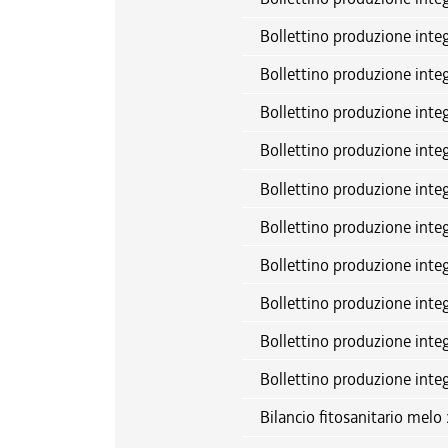
Bollettino produzione int
Bollettino produzione inte
Bollettino produzione inte
Bollettino produzione int
Bollettino produzione int
Bollettino produzione int
Bollettino produzione int
Bollettino produzione int
Bollettino produzione int
Bollettino produzione int
Bilancio fitosanitario melo