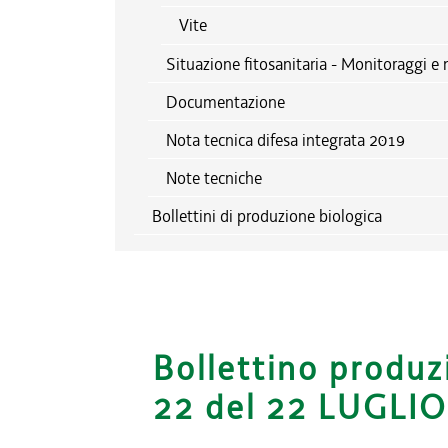
Vite
Situazione fitosanitaria - Monitoraggi e 
Documentazione
Nota tecnica difesa integrata 2019
Note tecniche
Bollettini di produzione biologica
Bollettino produz
22 del 22 LUGLI