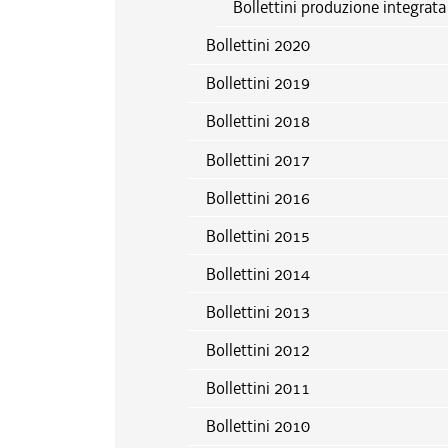
Bollettini produzione integrat
Bollettini 2020
Bollettini 2019
Bollettini 2018
Bollettini 2017
Bollettini 2016
Bollettini 2015
Bollettini 2014
Bollettini 2013
Bollettini 2012
Bollettini 2011
Bollettini 2010