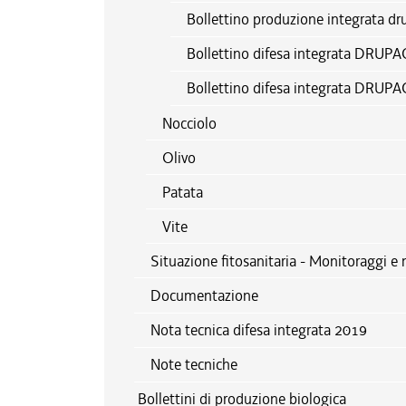
Bollettino produzione integrata dr
Bollettino difesa integrata DRUPAC
Bollettino difesa integrata DRUPA
Nocciolo
Olivo
Patata
Vite
Situazione fitosanitaria - Monitoraggi e 
Documentazione
Nota tecnica difesa integrata 2019
Note tecniche
Bollettini di produzione biologica