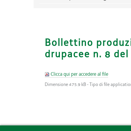
Bollettino produz
drupacee n. 8 del
Clicca qui per accedere al file
Dimensione
475.9 kB
-
Tipo di file
applicati