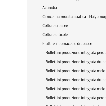
Actinidia
Cimice marmorata asiatica - Halyomor
Colture erbacee
Colture orticole
Fruttiferi: pomacee e drupacee
Bollettini produzione integrata pero
Bollettini produzione integrata dru
Bollettini produzione integrata mel
Bollettini produzione integrata dru
Bollettini produzione integrata mel
Bollettini produzione integrata pero