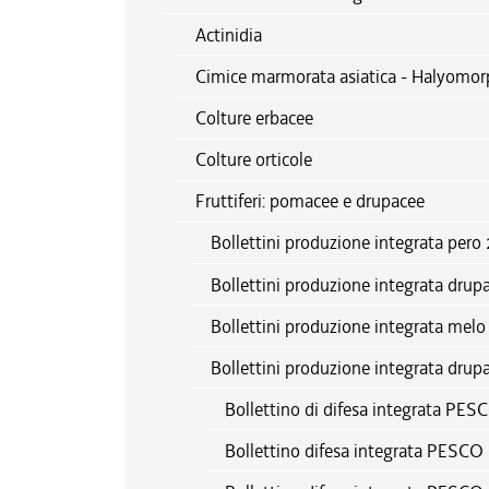
Actinidia
Cimice marmorata asiatica - Halyomor
Colture erbacee
Colture orticole
Fruttiferi: pomacee e drupacee
Bollettini produzione integrata pero
Bollettini produzione integrata dru
Bollettini produzione integrata mel
Bollettini produzione integrata dru
Bollettino di difesa integrata PES
Bollettino difesa integrata PESCO