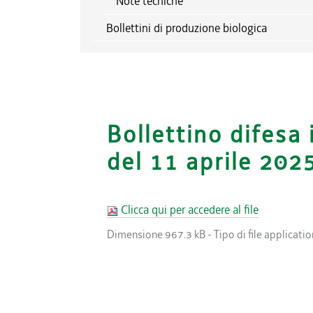
Note tecniche
Bollettini di produzione biologica
Bollettino difesa
del 11 aprile 202
Clicca qui per accedere al file
Dimensione
967.3 kB
-
Tipo di file
applicati