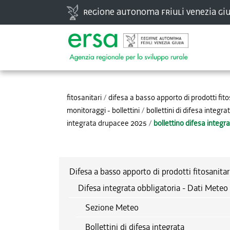
Vai
Regione autonoma Friuli Venezia Giu
ai
contenuti.
|
Spostati
Strumenti
sulla
personali
navigazione
fitosanitari
/
difesa a basso apporto di prodotti fito
monitoraggi - bollettini
/
bollettini di difesa integra
integrata drupacee 2025
/
bollettino difesa integr
Difesa a basso apporto di prodotti fitosanitar
Difesa integrata obbligatoria - Dati Meteo 
Sezione Meteo
Bollettini di difesa integrata