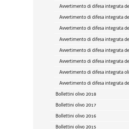
Avvertimento di difesa integrata de
Avvertimento di difesa integrata de
Avvertimento di difesa integrata de
Avvertimento di difesa integrata de
Avvertimento di difesa integrata de
Avvertimento di difesa integrata de
Avvertimento di difesa integrata o
Avvertimento di difesa integrata d
Bollettini olivo 2018
Bollettini olivo 2017
Bollettini olivo 2016
Bollettini olivo 2015