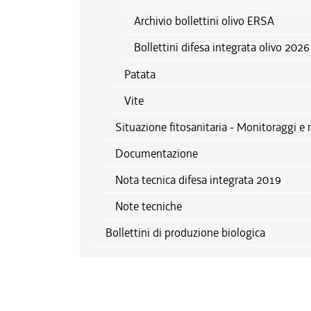
Archivio bollettini olivo ERSA
Bollettini difesa integrata olivo 2026
Patata
Vite
Situazione fitosanitaria - Monitoraggi e 
Documentazione
Nota tecnica difesa integrata 2019
Note tecniche
Bollettini di produzione biologica