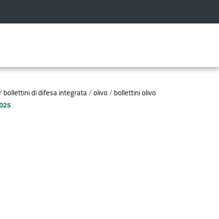
/
bollettini di difesa integrata
/
olivo
/
bollettini olivo
2025