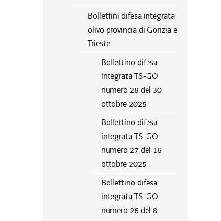
Bollettini difesa integrata
olivo provincia di Gorizia e
Trieste
Bollettino difesa
integrata TS-GO
numero 28 del 30
ottobre 2025
Bollettino difesa
integrata TS-GO
numero 27 del 16
ottobre 2025
Bollettino difesa
integrata TS-GO
numero 26 del 8