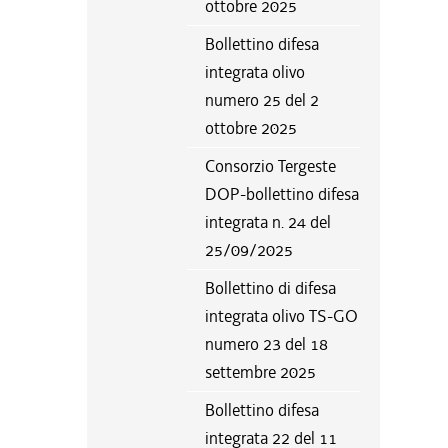
ottobre 2025
Bollettino difesa
integrata olivo
numero 25 del 2
ottobre 2025
Consorzio Tergeste
DOP-bollettino difesa
integrata n. 24 del
25/09/2025
Bollettino di difesa
integrata olivo TS-GO
numero 23 del 18
settembre 2025
Bollettino difesa
integrata 22 del 11