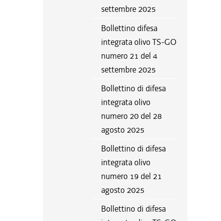
settembre 2025
Bollettino difesa
integrata olivo TS-GO
numero 21 del 4
settembre 2025
Bollettino di difesa
integrata olivo
numero 20 del 28
agosto 2025
Bollettino di difesa
integrata olivo
numero 19 del 21
agosto 2025
Bollettino di difesa