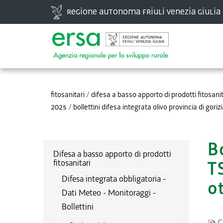
Vai
Regione autonoma Friuli Venezia Giulia
ai
contenuti.
|
Spostati
Strumenti
sulla
personali
navigazione
fitosanitari
/
difesa a basso apporto di prodotti fitosanit
2025
/
bollettini difesa integrata olivo provincia di gorizi
B
Difesa a basso apporto di prodotti
fitosanitari
T
Difesa integrata obbligatoria -
o
Dati Meteo - Monitoraggi -
Bollettini
Cl