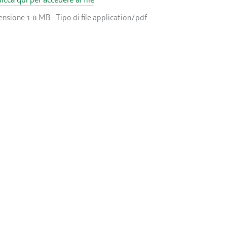
ensione
1.8 MB
-
Tipo di file
application/pdf