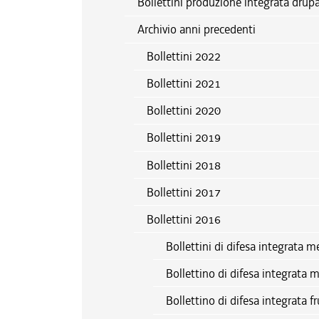
Bollettini produzione integrata dru
Archivio anni precedenti
Bollettini 2022
Bollettini 2021
Bollettini 2020
Bollettini 2019
Bollettini 2018
Bollettini 2017
Bollettini 2016
Bollettini di difesa integrata 
Bollettino di difesa integrata 
Bollettino di difesa integrata f