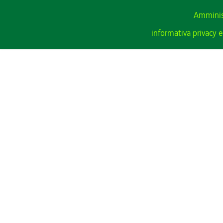
Amminis
informativa privacy e