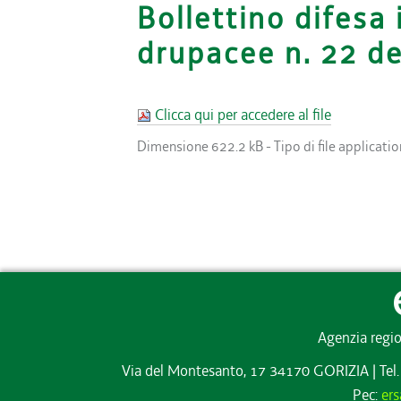
Bollettino difesa
drupacee n. 22 d
Clicca qui per accedere al file
Dimensione
622.2 kB
-
Tipo di file
applicati
Agenzia regio
Via del Montesanto, 17 34170 GORIZIA
|
Tel
Pec:
ers