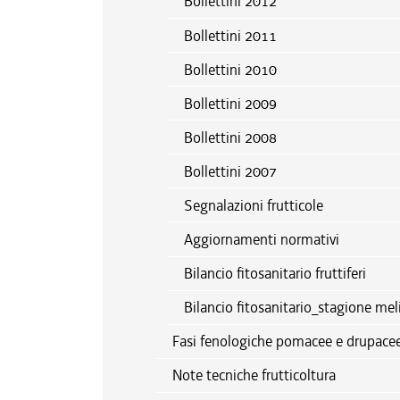
Bollettini 2012
Bollettini 2011
Bollettini 2010
Bollettini 2009
Bollettini 2008
Bollettini 2007
Segnalazioni frutticole
Aggiornamenti normativi
Bilancio fitosanitario fruttiferi
Bilancio fitosanitario_stagione me
Fasi fenologiche pomacee e drupace
Note tecniche frutticoltura