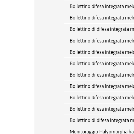
Bollettino difesa integrata me
Bollettino difesa integrata me
Bollettino di difesa integrata 
Bollettino difesa integrata me
Bollettino difesa integrata me
Bollettino difesa integrata me
Bollettino difesa integrata me
Bollettino difesa integrata mel
Bollettino difesa integrata mel
Bollettino difesa integrata mel
Bollettino di difesa integrata 
Monitoraggio Halyomorpha ha