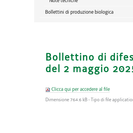
Note tecniche
Bollettini di produzione biologica
Bollettino di dife
del 2 maggio 202
Clicca qui per accedere al file
Dimensione
764.6 kB
-
Tipo di file
applicati