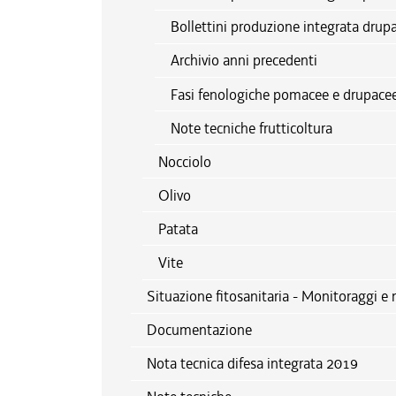
Bollettini produzione integrata dru
Archivio anni precedenti
Fasi fenologiche pomacee e drupace
Note tecniche frutticoltura
Nocciolo
Olivo
Patata
Vite
Situazione fitosanitaria - Monitoraggi e 
Documentazione
Nota tecnica difesa integrata 2019