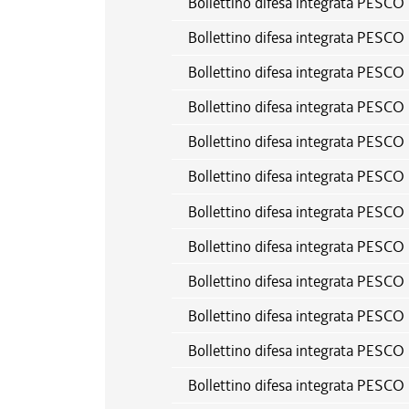
Bollettino difesa integrata PESCO 
Bollettino difesa integrata PESCO 
Bollettino difesa integrata PESCO
Bollettino difesa integrata PESCO
Bollettino difesa integrata PESCO
Bollettino difesa integrata PESCO
Bollettino difesa integrata PESCO
Bollettino difesa integrata PESCO
Bollettino difesa integrata PESCO
Bollettino difesa integrata PESCO
Bollettino difesa integrata PESCO 
Bollettino difesa integrata PESCO 