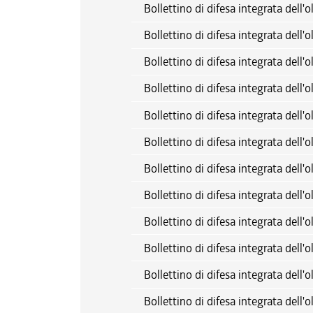
Bollettino di difesa integrata dell'
Bollettino di difesa integrata dell'o
Bollettino di difesa integrata dell'o
Bollettino di difesa integrata dell'o
Bollettino di difesa integrata dell'o
Bollettino di difesa integrata dell'
Bollettino di difesa integrata dell'
Bollettino di difesa integrata dell'
Bollettino di difesa integrata dell'
Bollettino di difesa integrata dell'
Bollettino di difesa integrata dell'
Bollettino di difesa integrata dell'