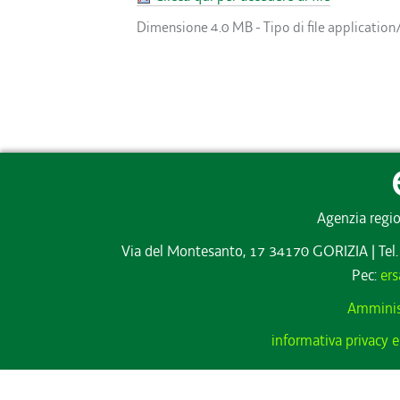
Dimensione
4.0 MB
-
Tipo di file
application
Agenzia regio
Via del Montesanto, 17 34170 GORIZIA
|
Tel
Pec:
ers
Amminis
informativa privacy e