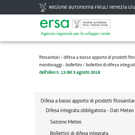
Vai
Regione autonoma Friuli Venezia Giu
ai
contenuti.
|
Spostati
Strumenti
sulla
personali
navigazione
fitosanitari
/
difesa a basso apporto di prodotti fito
monitoraggi - bollettini
/
bollettini di difesa integra
dell'olivo n. 13 del 3 agosto 2018
Difesa a basso apporto di prodotti fitosanitar
Difesa integrata obbligatoria - Dati Meteo 
Sezione Meteo
Bollettini di difesa integrata