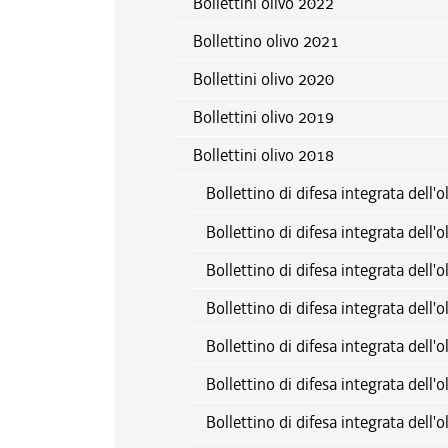
Bollettini olivo 2022
Bollettino olivo 2021
Bollettini olivo 2020
Bollettini olivo 2019
Bollettini olivo 2018
Bollettino di difesa integrata dell'
Bollettino di difesa integrata dell'
Bollettino di difesa integrata dell'
Bollettino di difesa integrata dell'
Bollettino di difesa integrata dell'
Bollettino di difesa integrata dell'
Bollettino di difesa integrata dell'