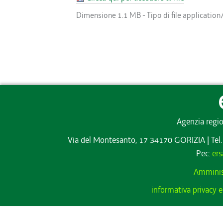
Dimensione
1.1 MB
-
Tipo di file
application
Agenzia regio
Via del Montesanto, 17 34170 GORIZIA
|
Tel
Pec:
ers
Amminis
informativa privacy e