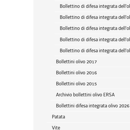
Bollettino di difesa integrata dell'
Bollettino di difesa integrata dell'
Bollettino di difesa integrata dell'
Bollettino di difesa integrata dell'
Bollettino di difesa integrata dell'
Bollettini olivo 2017
Bollettini olivo 2016
Bollettini olivo 2015
Archivio bollettini olivo ERSA
Bollettini difesa integrata olivo 2026
Patata
Vite