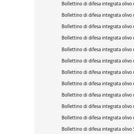
Bollettino di difesa integrata olivo
Bollettino di difesa integrata olivo
Bollettino di difesa integrata olivo
Bollettino di difesa integrata oliv
Bollettino di difesa integrata oliv
Bollettino di difesa integrata oliv
Bollettino di difesa integrata oliv
Bollettino di difesa integrata oliv
Bollettino di difesa integrata oliv
Bollettino di difesa integrata oliv
Bollettino di difesa integrata olivo
Bollettino di difesa integrata oliv