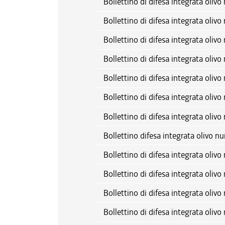
Bollettino di difesa integrata oli
Bollettino di difesa integrata oli
Bollettino di difesa integrata oli
Bollettino di difesa integrata oli
Bollettino di difesa integrata oli
Bollettino di difesa integrata oli
Bollettino di difesa integrata oli
Bollettino difesa integrata olivo 
Bollettino di difesa integrata oliv
Bollettino di difesa integrata olivo
Bollettino di difesa integrata olivo
Bollettino di difesa integrata olivo