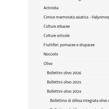
Actinidia
Cimice marmorata asiatica - Halyomor
Colture erbacee
Colture orticole
Fruttiferi: pomacee e drupacee
Nocciolo
Olivo
Bollettini olivo 2026
Bollettini olivo 2025
Bollettini olivo 2024
Bollettino di difesa integrata oli