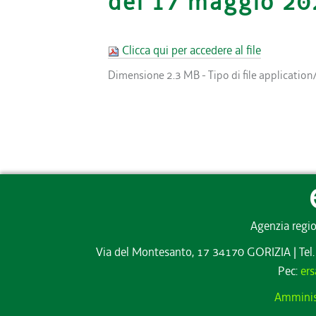
del 17 maggio 20
Clicca qui per accedere al file
Dimensione
2.3 MB
-
Tipo di file
application
Agenzia regio
Via del Montesanto, 17 34170 GORIZIA
|
Tel
Pec:
ers
Amminis